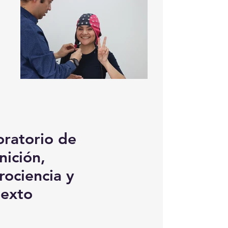
ratorio de
ición,
ociencia y
texto