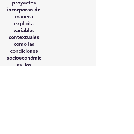
proyectos
incorporan de
manera
explícita
variables
contextuales
como las
condiciones
socioeconómic
as, los
sistemas de
salud, el
entorno
cultural y las
desigualdades
estructurales,
reconociendo
su impacto en
la cognición, el
bienestar y la