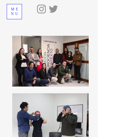
ME
NU