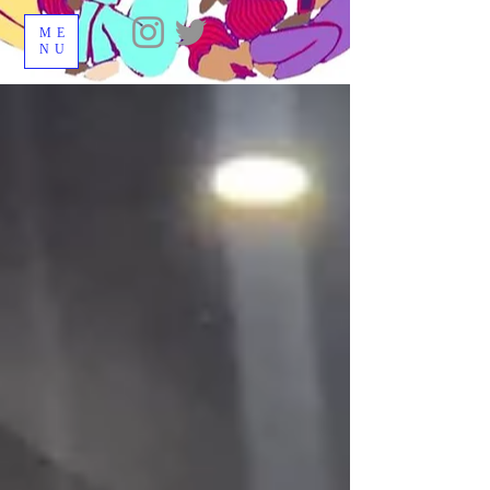
ME
NU