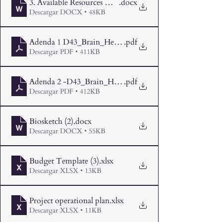
3. Available Resources & Budget Justification
.docx
Descargar DOCX • 48KB
Adenda 1 D43_Brain_Health_Colombia_RFA_SeedGran
.pdf
Descargar PDF • 411KB
Adenda 2 -D43_Brain_Health_Colombia_RFA_SeedGra
.pdf
Descargar PDF • 412KB
Biosketch (2)
.docx
Descargar DOCX • 55KB
Budget Template (3)
.xlsx
Descargar XLSX • 13KB
Project operational plan
.xlsx
Descargar XLSX • 11KB