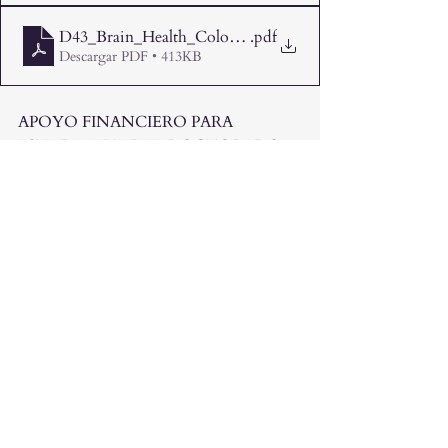
D43_Brain_Health_Colombia_RFA_SeedGrant_2026_V
.pdf
Descargar PDF • 413KB
APOYO FINANCIERO PARA 
ESTUDIANTE DEL DOCTORADO 
DE NEUROCIENCIAS
1. Statement of Alignment (2) (2) (1)
.docx
Descargar DOCX • 47KB
2. Description and Pilot plan (2) (1)
.docx
Descargar DOCX • 47KB
3. Available Resources & Budget Justification
.docx